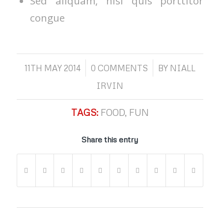
Sed aliquam, nisi quis porttitor
congue
/
/
11TH MAY 2014
0 COMMENTS
BY
NIALL
IRVIN
TAGS:
FOOD
,
FUN
Share this entry